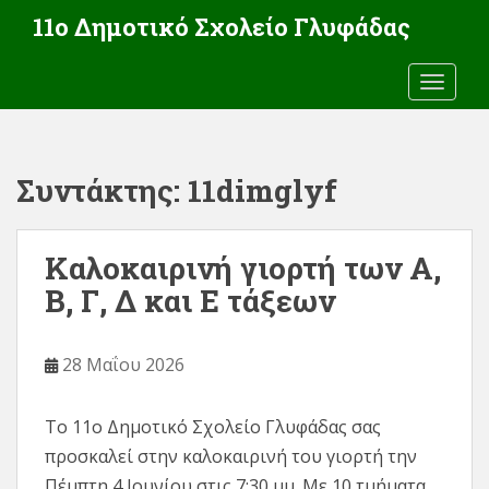
S
11ο Δημοτικό Σχολείο Γλυφάδας
k
i
TOGGLE
p
t
o
Συντάκτης:
11dimglyf
m
a
i
Καλοκαιρινή γιορτή των Α,
n
Β, Γ, Δ και Ε τάξεων
c
o
28 Μαΐου 2026
n
t
e
Το 11ο Δημοτικό Σχολείο Γλυφάδας σας
n
προσκαλεί στην καλοκαιρινή του γιορτή την
t
Πέμπτη 4 Ιουνίου στις 7:30 μμ. Με 10 τμήματα