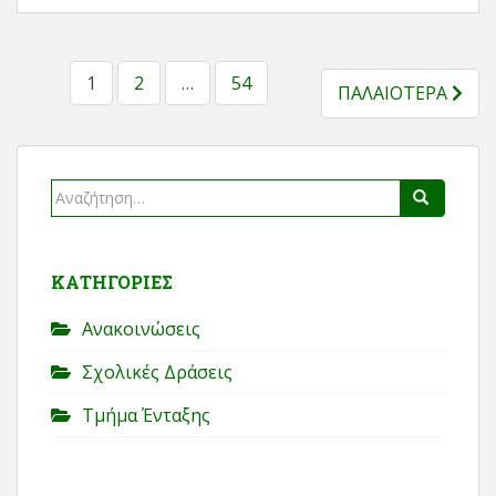
ΣΕΛΙΔΟΠΟΊΗΣΗ
1
2
…
54
ΠΑΛΑΙΟΤΕΡΑ
ΆΡΘΡΩΝ
Αναζήτηση
Search
για:
KΑΤΗΓΟΡΊΕΣ
Ανακοινώσεις
Σχολικές Δράσεις
Τμήμα Ένταξης